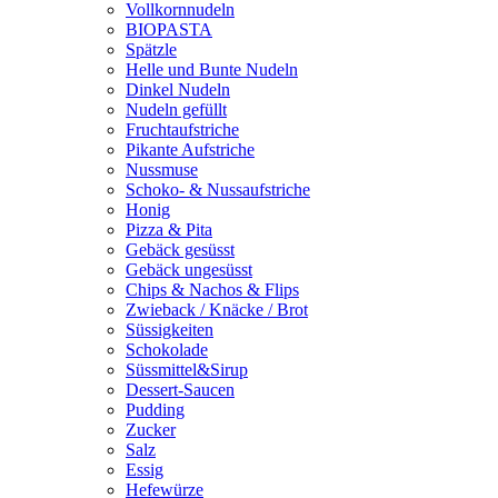
Vollkornnudeln
BIOPASTA
Spätzle
Helle und Bunte Nudeln
Dinkel Nudeln
Nudeln gefüllt
Fruchtaufstriche
Pikante Aufstriche
Nussmuse
Schoko- & Nussaufstriche
Honig
Pizza & Pita
Gebäck gesüsst
Gebäck ungesüsst
Chips & Nachos & Flips
Zwieback / Knäcke / Brot
Süssigkeiten
Schokolade
Süssmittel&Sirup
Dessert-Saucen
Pudding
Zucker
Salz
Essig
Hefewürze