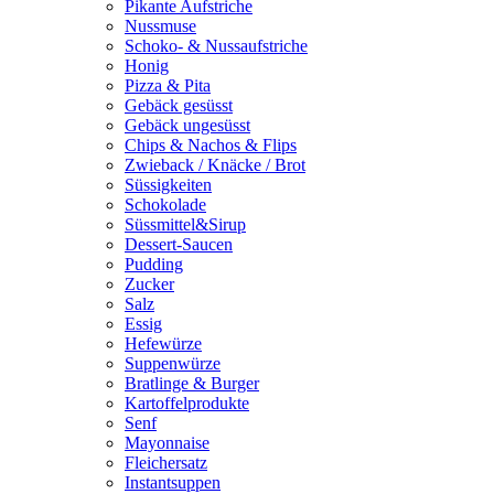
Pikante Aufstriche
Nussmuse
Schoko- & Nussaufstriche
Honig
Pizza & Pita
Gebäck gesüsst
Gebäck ungesüsst
Chips & Nachos & Flips
Zwieback / Knäcke / Brot
Süssigkeiten
Schokolade
Süssmittel&Sirup
Dessert-Saucen
Pudding
Zucker
Salz
Essig
Hefewürze
Suppenwürze
Bratlinge & Burger
Kartoffelprodukte
Senf
Mayonnaise
Fleichersatz
Instantsuppen