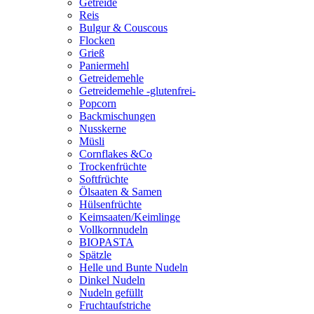
Getreide
Reis
Bulgur & Couscous
Flocken
Grieß
Paniermehl
Getreidemehle
Getreidemehle -glutenfrei-
Popcorn
Backmischungen
Nusskerne
Müsli
Cornflakes &Co
Trockenfrüchte
Softfrüchte
Ölsaaten & Samen
Hülsenfrüchte
Keimsaaten/Keimlinge
Vollkornnudeln
BIOPASTA
Spätzle
Helle und Bunte Nudeln
Dinkel Nudeln
Nudeln gefüllt
Fruchtaufstriche