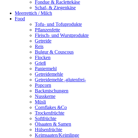
Fondue & Raclettekäse
Schaf- & Ziegenkäse
Meerrettich / Milch
Food
Tofu- und Tofuprodukte
Pflanzenfette
Fleisch- und Wurstprodukte
Getreide
Reis
Bulgur & Couscous
Flocken
Grieß
Paniermehl
Getreidemehle
Getreidemehle -glutenfrei-
Popcorn
Backmischungen
Nusskerne
Müsli
Cornflakes &Co
Trockenfrüchte
Softfrüchte
Ölsaaten & Samen
Hülsenfrüchte
Keimsaaten/Keimlinge