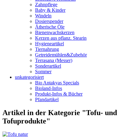
Zahnpflege
Baby & Kinder
Windeln
Dosierspender
Ätherische Öle
Bienenwachskerzen
Kerzen aus pflanz. Stearin
Hygieneartikel
Tiernahrung
Getreidemühlen&Zubehör
Terrasana (Messer)
Sonderartikel
Sommer
unkategorisiert
Bio Antakyas Specials
Bioland-Infos
Produkt-Infos & Bücher
Pfandartikel
Artikel in der Kategorie "Tofu- und
Tofuprodukte"