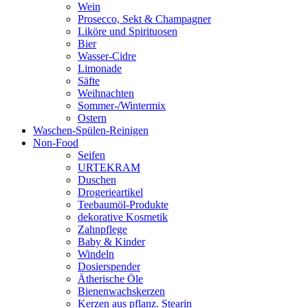
Wein
Prosecco, Sekt & Champagner
Liköre und Spirituosen
Bier
Wasser-Cidre
Limonade
Säfte
Weihnachten
Sommer-/Wintermix
Ostern
Waschen-Spülen-Reinigen
Non-Food
Seifen
URTEKRAM
Duschen
Drogerieartikel
Teebaumöl-Produkte
dekorative Kosmetik
Zahnpflege
Baby & Kinder
Windeln
Dosierspender
Ätherische Öle
Bienenwachskerzen
Kerzen aus pflanz. Stearin