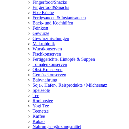
Fingerfood/Snacks
Fingerfood&Snacks
Fixe Küche
Fertigsaucen & Instantsaucen
Back- und Kochhilfen
Feinkost
Gewürze
Gewürzmischungen
Makrobiotik
Wurstkonserven
Fischkonserven
Fertiggerichte, Eintöpfe & Suppen
Tomatenkonserven
Obst-Konserven
Gemüsekonserven
Babynahrung
Soja-, Hafer-, Reisprodukte / Milchersatz
Speiseöle
Tee
Rooibostee
Yogi Tee
Teenetze
Kaffee
Kakao
Nahrungsergänzungsmittel