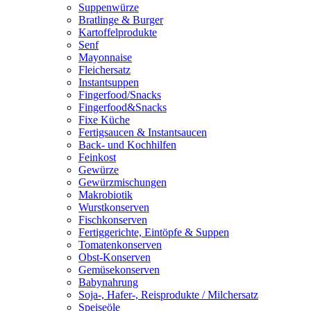
Suppenwürze
Bratlinge & Burger
Kartoffelprodukte
Senf
Mayonnaise
Fleichersatz
Instantsuppen
Fingerfood/Snacks
Fingerfood&Snacks
Fixe Küche
Fertigsaucen & Instantsaucen
Back- und Kochhilfen
Feinkost
Gewürze
Gewürzmischungen
Makrobiotik
Wurstkonserven
Fischkonserven
Fertiggerichte, Eintöpfe & Suppen
Tomatenkonserven
Obst-Konserven
Gemüsekonserven
Babynahrung
Soja-, Hafer-, Reisprodukte / Milchersatz
Speiseöle