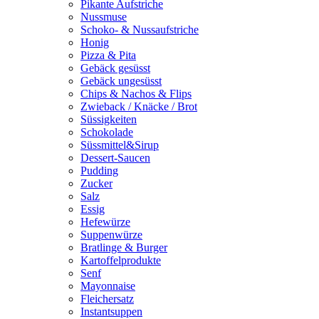
Pikante Aufstriche
Nussmuse
Schoko- & Nussaufstriche
Honig
Pizza & Pita
Gebäck gesüsst
Gebäck ungesüsst
Chips & Nachos & Flips
Zwieback / Knäcke / Brot
Süssigkeiten
Schokolade
Süssmittel&Sirup
Dessert-Saucen
Pudding
Zucker
Salz
Essig
Hefewürze
Suppenwürze
Bratlinge & Burger
Kartoffelprodukte
Senf
Mayonnaise
Fleichersatz
Instantsuppen