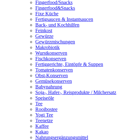
Fingerfood/Snacks
Fingerfood&Snacks
Fixe Küche
Fertigsaucen & Instantsaucen
Back- und Kochhilfen
Feinkost
Gewürze
Gewürzmischungen
Makrobiotik
Wurstkonserven
Fischkonserven
Fertiggerichte, Eintöpfe & Suppen
Tomatenkonserven
Obst-Konserven
Gemüsekonserven
Babynahrung
Soja-, Hafer-, Reisprodukte / Milchersatz
Speiseöle
Tee
Rooibostee
Yogi Tee
Teenetze
Kaffee
Kakao
Nahrungsergänzungsmittel