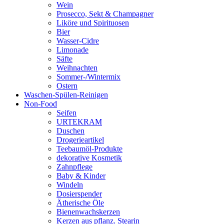
Wein
Prosecco, Sekt & Champagner
Liköre und Spirituosen
Bier
Wasser-Cidre
Limonade
Säfte
Weihnachten
Sommer-/Wintermix
Ostern
Waschen-Spülen-Reinigen
Non-Food
Seifen
URTEKRAM
Duschen
Drogerieartikel
Teebaumöl-Produkte
dekorative Kosmetik
Zahnpflege
Baby & Kinder
Windeln
Dosierspender
Ätherische Öle
Bienenwachskerzen
Kerzen aus pflanz. Stearin