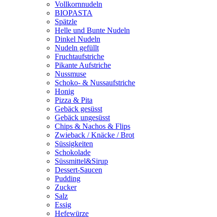
Vollkornnudeln
BIOPASTA
Spätzle
Helle und Bunte Nudeln
Dinkel Nudeln
Nudeln gefüllt
Fruchtaufstriche
Pikante Aufstriche
Nussmuse
Schoko- & Nussaufstriche
Honig
Pizza & Pita
Gebäck gesüsst
Gebäck ungesüsst
Chips & Nachos & Flips
Zwieback / Knäcke / Brot
Süssigkeiten
Schokolade
Süssmittel&Sirup
Dessert-Saucen
Pudding
Zucker
Salz
Essig
Hefewürze