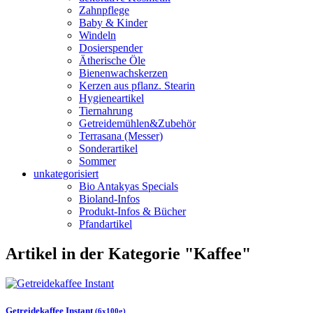
Zahnpflege
Baby & Kinder
Windeln
Dosierspender
Ätherische Öle
Bienenwachskerzen
Kerzen aus pflanz. Stearin
Hygieneartikel
Tiernahrung
Getreidemühlen&Zubehör
Terrasana (Messer)
Sonderartikel
Sommer
unkategorisiert
Bio Antakyas Specials
Bioland-Infos
Produkt-Infos & Bücher
Pfandartikel
Artikel in der Kategorie "Kaffee"
Getreidekaffee Instant
(6x100g)