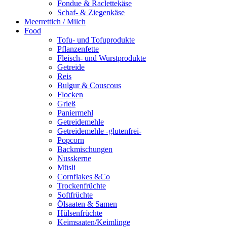
Fondue & Raclettekäse
Schaf- & Ziegenkäse
Meerrettich / Milch
Food
Tofu- und Tofuprodukte
Pflanzenfette
Fleisch- und Wurstprodukte
Getreide
Reis
Bulgur & Couscous
Flocken
Grieß
Paniermehl
Getreidemehle
Getreidemehle -glutenfrei-
Popcorn
Backmischungen
Nusskerne
Müsli
Cornflakes &Co
Trockenfrüchte
Softfrüchte
Ölsaaten & Samen
Hülsenfrüchte
Keimsaaten/Keimlinge