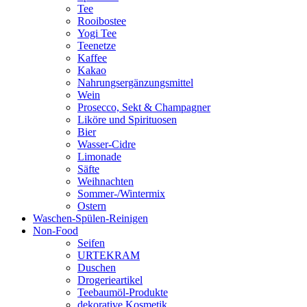
Tee
Rooibostee
Yogi Tee
Teenetze
Kaffee
Kakao
Nahrungsergänzungsmittel
Wein
Prosecco, Sekt & Champagner
Liköre und Spirituosen
Bier
Wasser-Cidre
Limonade
Säfte
Weihnachten
Sommer-/Wintermix
Ostern
Waschen-Spülen-Reinigen
Non-Food
Seifen
URTEKRAM
Duschen
Drogerieartikel
Teebaumöl-Produkte
dekorative Kosmetik