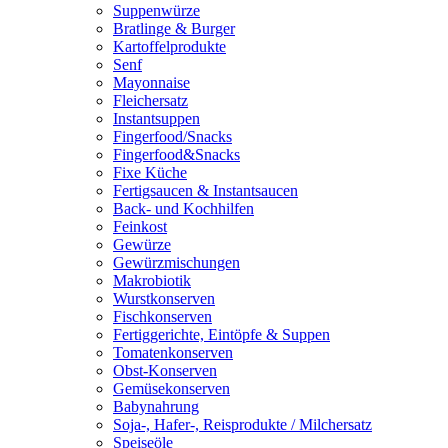
Suppenwürze
Bratlinge & Burger
Kartoffelprodukte
Senf
Mayonnaise
Fleichersatz
Instantsuppen
Fingerfood/Snacks
Fingerfood&Snacks
Fixe Küche
Fertigsaucen & Instantsaucen
Back- und Kochhilfen
Feinkost
Gewürze
Gewürzmischungen
Makrobiotik
Wurstkonserven
Fischkonserven
Fertiggerichte, Eintöpfe & Suppen
Tomatenkonserven
Obst-Konserven
Gemüsekonserven
Babynahrung
Soja-, Hafer-, Reisprodukte / Milchersatz
Speiseöle