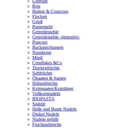
Getreide
Reis
Bulgur & Couscous
Flocken
Grieß
Paniermehl
Getreidemehle
Getreidemehle -glutenfrei-
Popcorn
Backmischungen
Nusskerne
Müsli
Cornflakes &Co
Trockenfrüchte
Softfrüchte
Ölsaaten & Samen
Hülsenfrüchte
Keimsaaten/Keimlinge
Vollkornnudeln
BIOPASTA
Spätzle
Helle und Bunte Nudeln
Dinkel Nudeln
Nudeln gefüllt
Fruchtaufstriche