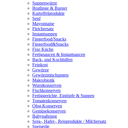
Suppenwürze
Bratlinge & Burger
Kartoffelprodukte
Senf
Mayonnaise
Fleichersatz
Instantsuppen
Fingerfood/Snacks
Fingerfood&Snacks
Fixe Küche
Fertigsaucen & Instantsaucen
Back- und Kochhilfen
Feinkost
Gewürze
Gewürzmischungen
Makrobiotik
Wurstkonserven
Fischkonserven
Fertiggerichte, Eintöpfe & Suppen
Tomatenkonserven
Obst-Konserven
Gemüsekonserven
Babynahrung
Soja-, Hafer-, Reisprodukte / Milchersatz
Speiseöle