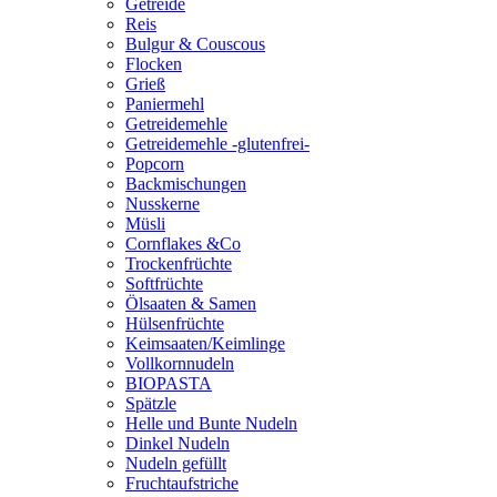
Getreide
Reis
Bulgur & Couscous
Flocken
Grieß
Paniermehl
Getreidemehle
Getreidemehle -glutenfrei-
Popcorn
Backmischungen
Nusskerne
Müsli
Cornflakes &Co
Trockenfrüchte
Softfrüchte
Ölsaaten & Samen
Hülsenfrüchte
Keimsaaten/Keimlinge
Vollkornnudeln
BIOPASTA
Spätzle
Helle und Bunte Nudeln
Dinkel Nudeln
Nudeln gefüllt
Fruchtaufstriche