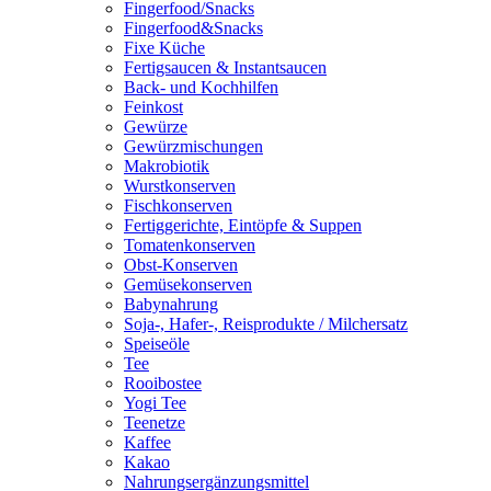
Fingerfood/Snacks
Fingerfood&Snacks
Fixe Küche
Fertigsaucen & Instantsaucen
Back- und Kochhilfen
Feinkost
Gewürze
Gewürzmischungen
Makrobiotik
Wurstkonserven
Fischkonserven
Fertiggerichte, Eintöpfe & Suppen
Tomatenkonserven
Obst-Konserven
Gemüsekonserven
Babynahrung
Soja-, Hafer-, Reisprodukte / Milchersatz
Speiseöle
Tee
Rooibostee
Yogi Tee
Teenetze
Kaffee
Kakao
Nahrungsergänzungsmittel