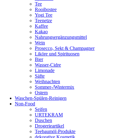
Tee
Rooibostee
Yogi Tee
Teenetze
Kaffee
Kakao
Nahrungsergänzungsmittel
Wein
Prosecco, Sekt & Champagner
Liköre und Spirituosen
Bier
Wasser-Cidre
Limonade
Säfte
Weihnachten
Sommer-/Wintermix
Ostern
Waschen-Spülen-Reinigen
Non-Food
Seifen
URTEKRAM
Duschen
Drogerieartikel
Teebaumöl-Produkte
dekorative Kosmetik