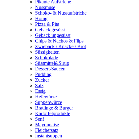
Pikante Aufstriche
Nussmuse
Schoko- & Nussaufstriche
Honig
Pizza & Pita
Gebäck gesüsst
Gebäck ungesüsst
Chips & Nachos & Flips
Zwieback / Knäcke / Brot
Süssigkeiten
Schokolade
Süssmittel&Sirup
Dessert-Saucen
Pudding
Zucker
Salz
Essig
Hefewürze
Suppenwürze
Bratlinge & Burger
Kartoffelprodukte
Senf
Mayonnaise
Fleichersatz
Instantsuppen