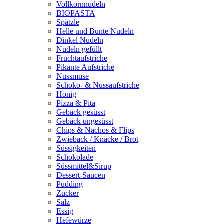
Vollkornnudeln
BIOPASTA
Spätzle
Helle und Bunte Nudeln
Dinkel Nudeln
Nudeln gefüllt
Fruchtaufstriche
Pikante Aufstriche
Nussmuse
Schoko- & Nussaufstriche
Honig
Pizza & Pita
Gebäck gesüsst
Gebäck ungesüsst
Chips & Nachos & Flips
Zwieback / Knäcke / Brot
Süssigkeiten
Schokolade
Süssmittel&Sirup
Dessert-Saucen
Pudding
Zucker
Salz
Essig
Hefewürze