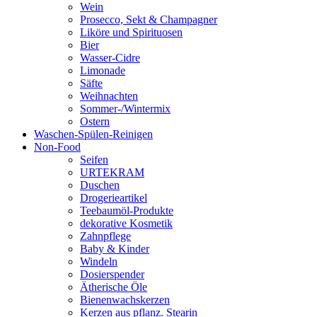
Wein
Prosecco, Sekt & Champagner
Liköre und Spirituosen
Bier
Wasser-Cidre
Limonade
Säfte
Weihnachten
Sommer-/Wintermix
Ostern
Waschen-Spülen-Reinigen
Non-Food
Seifen
URTEKRAM
Duschen
Drogerieartikel
Teebaumöl-Produkte
dekorative Kosmetik
Zahnpflege
Baby & Kinder
Windeln
Dosierspender
Ätherische Öle
Bienenwachskerzen
Kerzen aus pflanz. Stearin