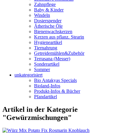
Zahnpflege
Baby & Kinder
Windeln
Dosierspender
Ätherische Öle
Bienenwachskerzen
Kerzen aus pflanz. Stearin
Hygieneartikel
Tiernahrung
Getreidemühlen&Zubehör
Terrasana (Messer)
Sonderartikel
Sommer
unkategorisiert
Bio Antakyas Specials
Bioland-Infos
Produkt-Infos & Bücher
Pfandartikel
Artikel in der Kategorie
"Gewürzmischungen"