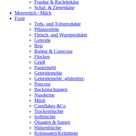
Fondue & Raclettekäse
Schaf- & Ziegenkäse
Meerrettich / Milch
Food
Tofu- und Tofuprodukte
Pflanzenfette
Fleisch- und Wurstprodukte
Getreide
Reis
Bulgur & Couscous
Flocken
Grieß
Paniermehl
Getreidemehle
Getreidemehle -glutenfrei-
Popcorn
Backmischungen
Nusskerne
Müsli
Cornflakes &Co
Trockenfrüchte
Softfrüchte
Ölsaaten & Samen
Hülsenfrüchte
Keimsaaten/Keimlinge