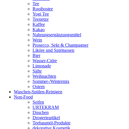
Tee
Rooibostee
Yogi Tee
Teenetze
Kaffee
Kakao
Nahrungsergänzungsmittel
Wein
Prosecco, Sekt & Champagner
Liköre und Spirituosen
Bier
Wasser-Cidre
Limonade
Säfte
Weihnachten
Sommer-/Wintermix
Ostern
Waschen-Spülen-Reinigen
Non-Food
Seifen
URTEKRAM
Duschen
Drogerieartikel
Teebaumöl-Produkte
dekorative Kosmetik