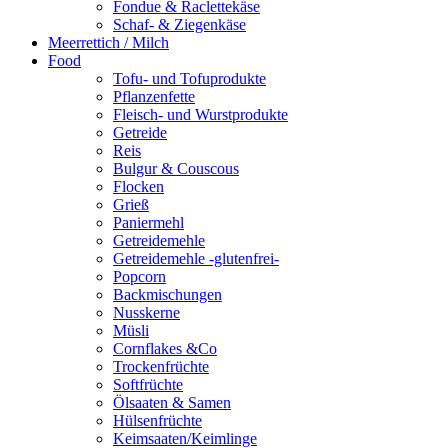
Fondue & Raclettekäse
Schaf- & Ziegenkäse
Meerrettich / Milch
Food
Tofu- und Tofuprodukte
Pflanzenfette
Fleisch- und Wurstprodukte
Getreide
Reis
Bulgur & Couscous
Flocken
Grieß
Paniermehl
Getreidemehle
Getreidemehle -glutenfrei-
Popcorn
Backmischungen
Nusskerne
Müsli
Cornflakes &Co
Trockenfrüchte
Softfrüchte
Ölsaaten & Samen
Hülsenfrüchte
Keimsaaten/Keimlinge