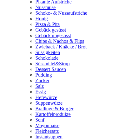
Pikante Aufstriche
Nussmuse
Schoko- & Nussaufstriche
Honig
Pizza & Pita
Gebäck gesüsst
Gebäck ungesüsst
Chips & Nachos & Flips
Zwieback / Knäcke / Brot
Süssigkeiten
Schokolade
Süssmittel&Sirup
Dessert-Saucen
Pudding
Zucker
Salz
Essig
Hefewürze
Suppenwürze
Bratlinge & Burger
Kartoffelprodukte
Senf
Mayonnaise
Fleichersatz
Instantsuppen