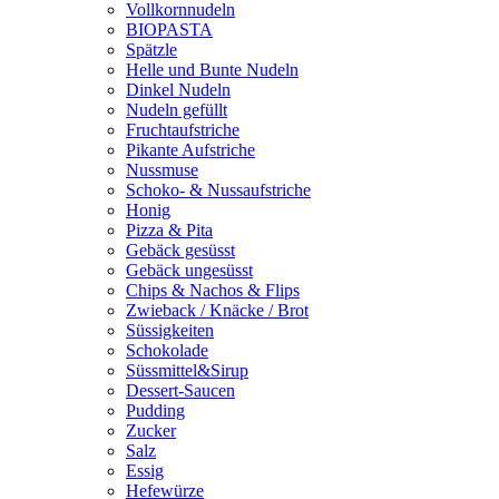
Vollkornnudeln
BIOPASTA
Spätzle
Helle und Bunte Nudeln
Dinkel Nudeln
Nudeln gefüllt
Fruchtaufstriche
Pikante Aufstriche
Nussmuse
Schoko- & Nussaufstriche
Honig
Pizza & Pita
Gebäck gesüsst
Gebäck ungesüsst
Chips & Nachos & Flips
Zwieback / Knäcke / Brot
Süssigkeiten
Schokolade
Süssmittel&Sirup
Dessert-Saucen
Pudding
Zucker
Salz
Essig
Hefewürze