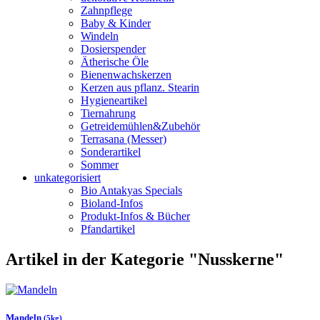
Zahnpflege
Baby & Kinder
Windeln
Dosierspender
Ätherische Öle
Bienenwachskerzen
Kerzen aus pflanz. Stearin
Hygieneartikel
Tiernahrung
Getreidemühlen&Zubehör
Terrasana (Messer)
Sonderartikel
Sommer
unkategorisiert
Bio Antakyas Specials
Bioland-Infos
Produkt-Infos & Bücher
Pfandartikel
Artikel in der Kategorie "Nusskerne"
Mandeln
(5kg)