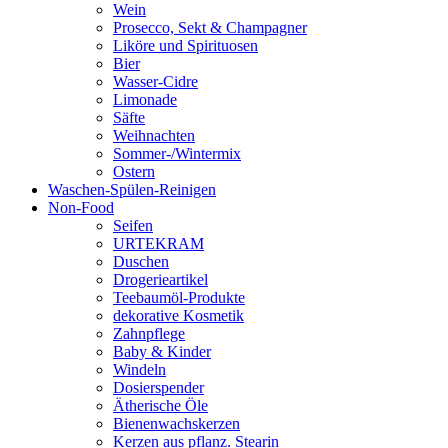
Wein
Prosecco, Sekt & Champagner
Liköre und Spirituosen
Bier
Wasser-Cidre
Limonade
Säfte
Weihnachten
Sommer-/Wintermix
Ostern
Waschen-Spülen-Reinigen
Non-Food
Seifen
URTEKRAM
Duschen
Drogerieartikel
Teebaumöl-Produkte
dekorative Kosmetik
Zahnpflege
Baby & Kinder
Windeln
Dosierspender
Ätherische Öle
Bienenwachskerzen
Kerzen aus pflanz. Stearin