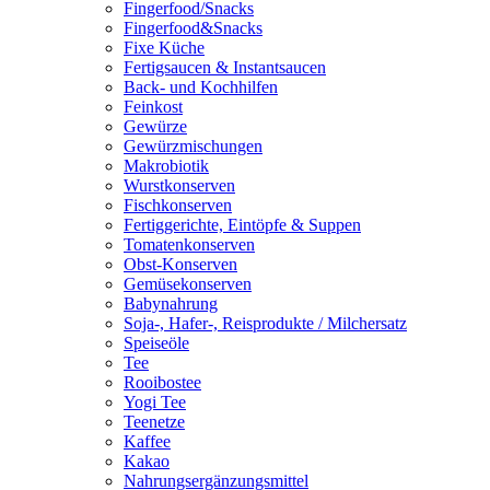
Fingerfood/Snacks
Fingerfood&Snacks
Fixe Küche
Fertigsaucen & Instantsaucen
Back- und Kochhilfen
Feinkost
Gewürze
Gewürzmischungen
Makrobiotik
Wurstkonserven
Fischkonserven
Fertiggerichte, Eintöpfe & Suppen
Tomatenkonserven
Obst-Konserven
Gemüsekonserven
Babynahrung
Soja-, Hafer-, Reisprodukte / Milchersatz
Speiseöle
Tee
Rooibostee
Yogi Tee
Teenetze
Kaffee
Kakao
Nahrungsergänzungsmittel