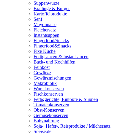
Suppenwürze
Bratlinge & Burger
Kartoffelprodukte
Senf
Mayonnaise
Fleichersatz
Instantsuppen
Fingerfood/Snacks
Fingerfood&Snacks
Fixe Küche
Fertigsaucen & Instantsaucen
Back- und Kochhilfen
Feinkost
Gewürze
Gewürzmischungen
Makrobiotik
Wurstkonserven
Fischkonserven
Fertiggerichte, Eintöpfe & Suppen
Tomatenkonserven
Obst-Konserven
Gemüsekonserven
Babynahrung
Soja-, Hafer-, Reisprodukte / Milchersatz
Speiseöle