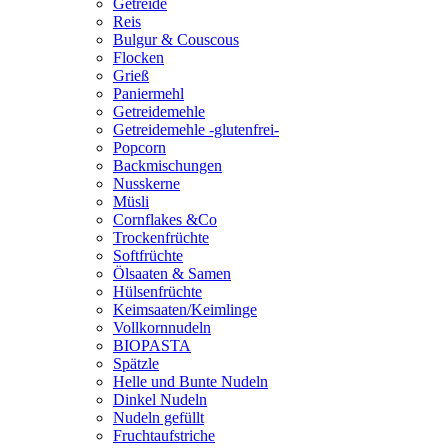
Getreide
Reis
Bulgur & Couscous
Flocken
Grieß
Paniermehl
Getreidemehle
Getreidemehle -glutenfrei-
Popcorn
Backmischungen
Nusskerne
Müsli
Cornflakes &Co
Trockenfrüchte
Softfrüchte
Ölsaaten & Samen
Hülsenfrüchte
Keimsaaten/Keimlinge
Vollkornnudeln
BIOPASTA
Spätzle
Helle und Bunte Nudeln
Dinkel Nudeln
Nudeln gefüllt
Fruchtaufstriche